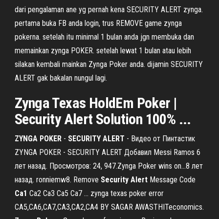
dari pengalaman ane yg pernah kena SECURITY ALERT zynga.
pertama buka FB anda login, trus REMOVE game zynga
pokerna. setelah itu minimal 1 bulan anda jgn membuka dan
memainkan zynga POKER. setelah lewat 1 bulan atau lebih
silakan kembali mainkan Zynga Poker anda. dijamin SECURITY
ALERT gak bakalan nungul lagi.
Zynga Texas HoldEm Poker |
Security Alert Solution 100% ...
ZYNGA
POKER
-
SECURITY
ALERT
- Видео от Пинтастик
ZYNGA POKER - SECURITY ALERT Добавил Messi Ramos 6
лет назад. Просмотров: 24, 947.Zynga Poker wins on...8 лет
назад. ronniemw8. Remove
Security
Alert
Message Code
Ca
1
Ca2 Ca3 Ca5 Ca7 … zynga texas poker error
CA5,CA6,CA7,CA3,CA2,CA4 BY SAGAR AWASTHITeconomics.