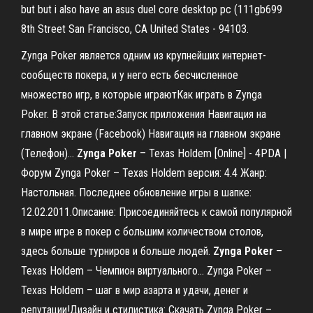
but but i also have an asus duel core desktop pc (111gb699
8th Street San Francisco, CA United States - 94103.
Zynga Poker является одним из крупнейших интернет-
сообществ покера, и у него есть бесчисленное
множество игр, в которые играютКак играть в Zynga
Poker. В этой статье:Запуск приложения Навигация на
главном экране (Facebook) Навигация на главном экране
(Телефон)...
Zynga
Poker
– Texas Holdem [Online] - 4PDA |
Форум Zynga Poker – Texas Holdem версия: 4.4 Жанр:
Настольная. Последнее обновление игры в шапке:
12.02.2011.Описание: Присоединяйтесь к самой популярной
в мире игре в покер с большим количеством столов,
здесь больше турниров и больше людей.
Zynga
Poker
–
Texas Holdem – Чемпион виртуального… Zynga Poker –
Texas Holdem – шаг в мир азарта и удачи, денег и
репутации!Дизайн и стилистика: Скачать Zynga Poker –