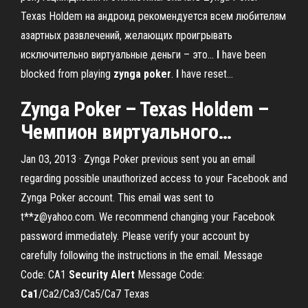
Texas Holdem на андроид рекомендуется всем любителям
азартных развлечений, желающих проигрывать
исключительно виртуальные деньги – это...
I
have been
blocked from playing
zynga
poker
.
I
have reset…
Zynga
Poker
– Texas Holdem –
Чемпион виртуального…
Jan 03, 2013 · Zynga Poker previous sent you an email
regarding possible unauthorized access to your Facebook and
Zynga Poker account. This email was sent to
t**z@yahoo.com. We recommend changing your Facebook
password immediately. Please verify your account by
carefully following the instructions in the email. Message
Code: CA1
Security Alert
Message Code:
Ca1
/Ca2/Ca3/Ca5/Ca7 Texas